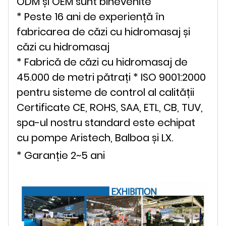
ODM și OEM sunt binevenite
* Peste 16 ani de experiență în
fabricarea de căzi cu hidromasaj și
căzi cu hidromasaj
* Fabrică de căzi cu hidromasaj de
45.000 de metri pătrați * ISO 9001:2000
pentru sisteme de control al calității
Certificate CE, ROHS, SAA, ETL, CB, TUV,
spa-ul nostru standard este echipat
cu pompe Aristech, Balboa și LX.
* Garanție 2~5 ani