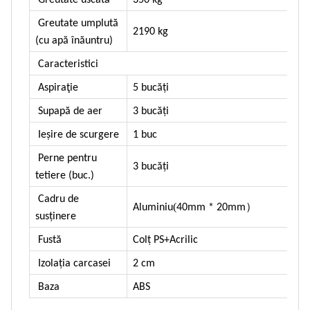
Greutate uscată
350 kg
Greutate umplută
2190 kg
(cu apă înăuntru)
Caracteristici
Aspiraţie
5 bucăți
Supapă de aer
3 bucăți
Ieșire de scurgere
1 buc
Perne pentru
3 bucăți
tetiere (buc.)
Cadru de
(
）
Aluminiu
40mm * 20mm
susținere
Fustă
Colț PS+Acrilic
Izolația carcasei
2 cm
Baza
ABS