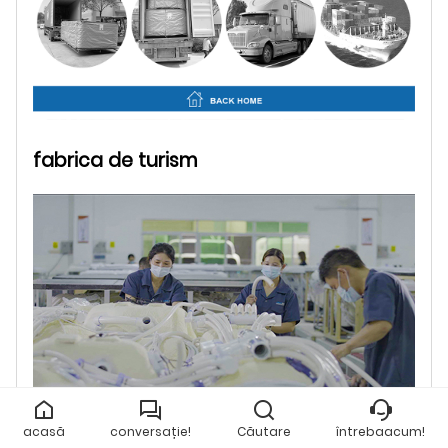
fabrica de turism
acasă
conversație!
Căutare
întrebaacum!
Stilul companiei