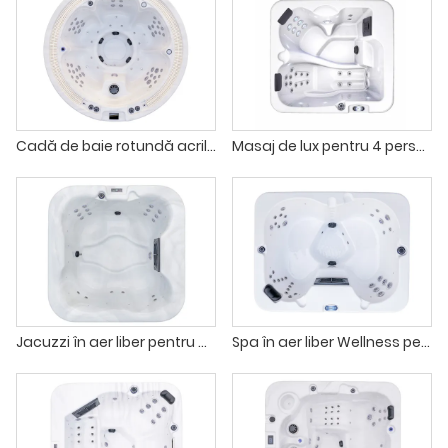
Cadă de baie rotundă acrilică pentru spa cu hidromasaj în aer liber
Masaj de lux pentru 4 persoane, aromaterapie, jacuzzi
Jacuzzi în aer liber pentru 4 persoane, cu hidromasaj și jacuzzi
Spa în aer liber Wellness pentru 4 persoane, pentru vilă, grădină