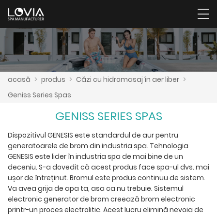
acasă
>
produs
>
Căzi cu hidromasaj în aer liber
>
Geniss Series Spas
GENISS SERIES SPAS
Dispozitivul GENESIS este standardul de aur pentru
generatoarele de brom din industria spa. Tehnologia
GENESIS este lider în industria spa de mai bine de un
deceniu. S-a dovedit că acest produs face spa-ul dvs. mai
ușor de întreținut. Bromul este produs continuu de sistem.
Va avea grija de apa ta, asa ca nu trebuie. Sistemul
electronic generator de brom creează brom electronic
printr-un proces electrolitic. Acest lucru elimină nevoia de