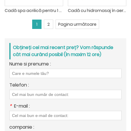
Cadă spa acrilică pentru 1 persoană, mini jacuzzi, pentru exterior
Cadă cu hidromasaj în aer liber cu mini-spa și grădină pentru 3 persoane
1
2
Pagina următoare
Obțineți cel mai recent preț? Vom răspunde
cât mai curând posibil (în maxim 12 ore)
Nume si prenume :
Telefon :
*
E-mail :
companie :