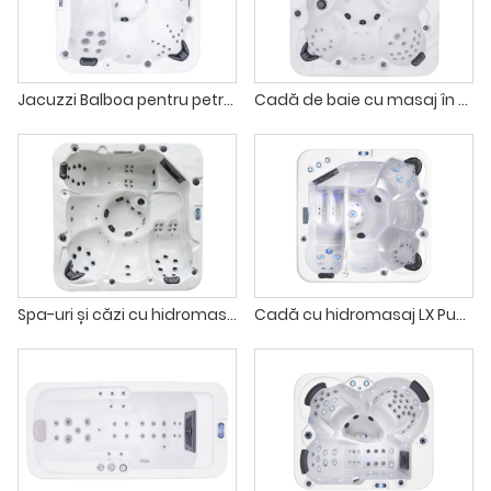
Jacuzzi Balboa pentru petreceri de sărbători, cadă spa pentru 6 persoane
Cadă de baie cu masaj în aer liber din acril cu hidromasaj pentru hotel
Spa-uri și căzi cu hidromasaj în aer liber cu Wifi din acril pentru 5 persoane
Cadă cu hidromasaj LX Pumps Jets Bluetooth pentru exterior