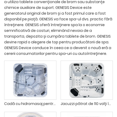
a utiliza tablete convenționale de brom sau substanțe
chimice auxiliare de suport. GENESIS Device este
generatorul original de brom și a fost primul care a fost
disponibil pe piață. GENESIS va face spa-ul dvs. practic fără
întreținere. GENESIS oferă întreținere spa la o economie
semnificativă de costuri, eliminând nevoia de a
transporta, depozita și cumpăra tablete de brom. GENESIS
devine rapid o alegere de top pentru producătorii de spa.
GENESIS Device conduce în ceea ce a devenit o nouă eră a
cererii consumatorilor pentru spa-uri cu autoîntreținere.
Cadă cu hidromasaj pentru terasă în curte, cadă de baie pentru grădină în aer liber pentru 5 persoane
Jacuzzi pătrat de 110 volți îngropat în exterior