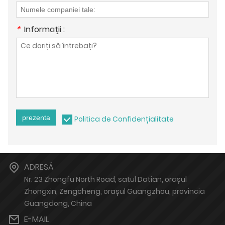
*
Informaţii :
prezenta
Politica de Confidențialitate
ADRESĂ
Nr. 23 Zhongfu North Road, satul Datian, orașul
Zhongxin, Zengcheng, orașul Guangzhou, provincia
Guangdong, China
E-MAIL