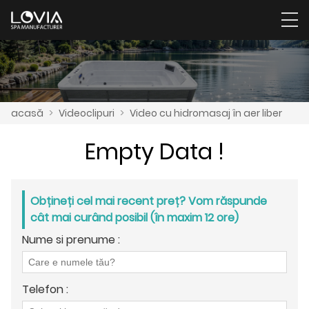
acasă
>
Videoclipuri
>
Video cu hidromasaj în aer liber
Empty Data !
Obțineți cel mai recent preț? Vom răspunde
cât mai curând posibil (în maxim 12 ore)
Nume si prenume :
Telefon :