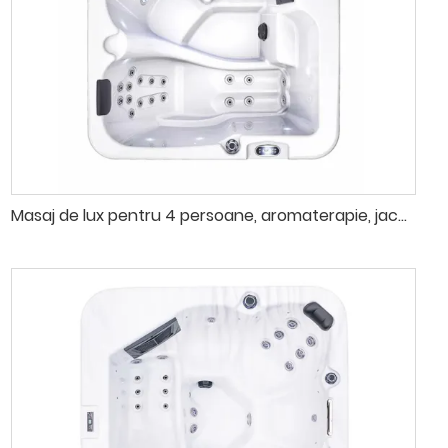
Masaj de lux pentru 4 persoane, aromaterapie, jacuzzi