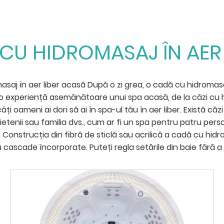
 CU HIDROMASAJ ÎN AER 
saj în aer liber acasă După o zi grea, o cadă cu hidromasaj
o experiență asemănătoare unui spa acasă, de la căzi cu hi
ți oameni ai dori să ai în spa-ul tău în aer liber. Există că
tenii sau familia dvs., cum ar fi un spa pentru patru pers
e. Construcția din fibră de sticlă sau acrilică a cadă cu h
cascade încorporate. Puteți regla setările din baie fără a