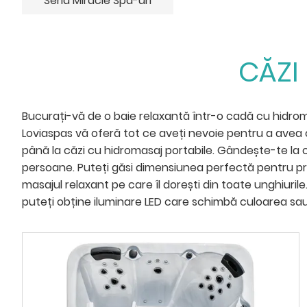
Seria Miracle Spa-uri
CĂZI
Bucurați-vă de o baie relaxantă într-o cadă cu hidroma
Loviaspas vă oferă tot ce aveți nevoie pentru a avea 
până la căzi cu hidromasaj portabile. Gândește-te la câ
persoane. Puteți găsi dimensiunea perfectă pentru prie
masajul relaxant pe care îl dorești din toate unghiuril
puteți obține iluminare LED care schimbă culoarea sau 