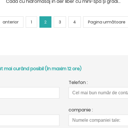
Cadă cu hidromasaj în aer liber cu mini-spa și grădină pentru 3 persoane
anterior
1
2
3
4
Pagina următoare
 mai curând posibil (în maxim 12 ore)
Telefon :
companie :