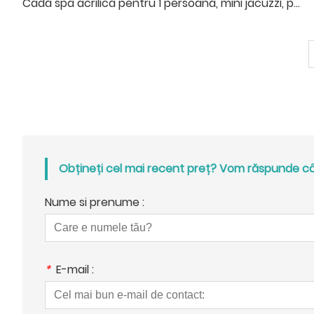
Cadă spa acrilică pentru 1 persoană, mini jacuzzi, pentru exterior
Obțineți cel mai recent preț? Vom răspunde cât
Nume si prenume :
*
E-mail :