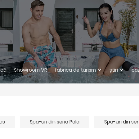
ică
Showroom VR
fabrica de turism
știri
ca
pas
Spa-uri din seria Pola
Spa-uri din se