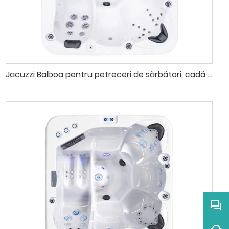
Jacuzzi Balboa pentru petreceri de sărbători, cadă spa pentru 6 persoane