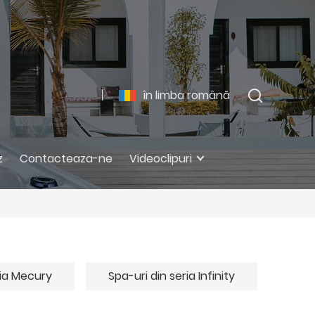
în limba română
z
Contacteaza-ne
Videoclipuri
ria Mecury
Spa-uri din seria Infinity