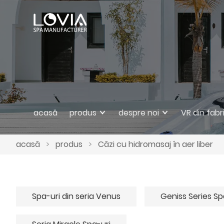
acasă
produs
despre noi
VR din fabr
acasă
>
produs
>
Căzi cu hidromasaj în aer liber
Spa-uri din seria Venus
Geniss Series S