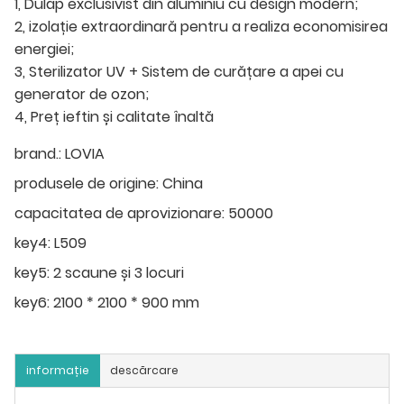
1, Dulap exclusivist din aluminiu cu design modern;
2, izolație extraordinară pentru a realiza economisirea
energiei;
3, Sterilizator UV + Sistem de curățare a apei cu
generator de ozon;
4, Preț ieftin și calitate înaltă
brand.:
LOVIA
produsele de origine:
China
capacitatea de aprovizionare:
50000
key4:
L509
key5:
2 scaune și 3 locuri
key6:
2100 * 2100 * 900 mm
informație
descărcare