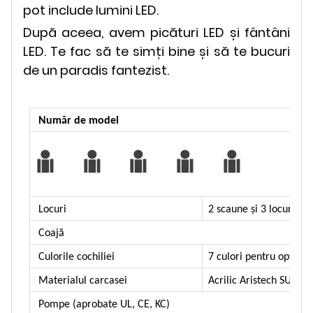
pot include lumini LED.
După aceea, avem picături LED și fântâni
LED. Te fac să te simți bine și să te bucuri
de un paradis fantezist.
Număr de model
Locuri
2 scaune și 3 locuri
Coajă
Culorile cochiliei
7 culori pentru opțiuni
Materialul carcasei
Acrilic Aristech SUA
Pompe (aprobate UL, CE, KC)