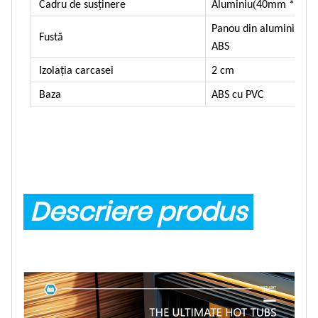
(
Cadru de susținere
Aluminiu
40mm * 20
Panou din aluminiu (10
Fustă
ABS
Izolația carcasei
2 cm
Baza
ABS cu PVC
Descriere produs