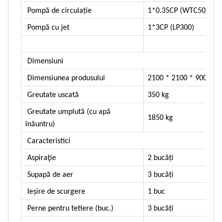
Pompă de circulație
1*0.35CP (WTC50)
Pompă cu jet
1*3CP (LP300)
Dimensiuni
Dimensiunea produsului
2100 * 2100 * 900 mm
Greutate uscată
350 kg
Greutate umplută (cu apă
1850 kg
înăuntru)
Caracteristici
Aspiraţie
2 bucăți
Supapă de aer
3 bucăți
Ieșire de scurgere
1 buc
Perne pentru tetiere (buc.)
3 bucăți