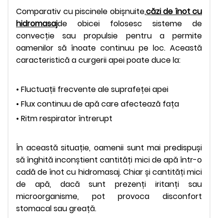
Comparativ cu piscinele obișnuite,
căzi de înot cu
hidromasaj
de obicei folosesc sisteme de
convecție sau propulsie pentru a permite
oamenilor să înoate continuu pe loc. Această
caracteristică a curgerii apei poate duce la:
• Fluctuații frecvente ale suprafeței apei
• Flux continuu de apă care afectează fața
• Ritm respirator întrerupt
În această situație, oamenii sunt mai predispuși
să înghită inconștient cantități mici de apă într-o
cadă de înot cu hidromasaj. Chiar și cantități mici
de apă, dacă sunt prezenți iritanți sau
microorganisme, pot provoca disconfort
stomacal sau greață.