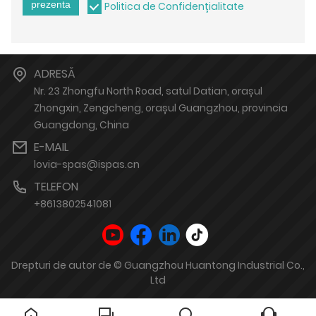
prezenta
Politica de Confidențialitate
ADRESĂ
Nr. 23 Zhongfu North Road, satul Datian, orașul
Zhongxin, Zengcheng, orașul Guangzhou, provincia
Guangdong, China
E-MAIL
lovia-spas@ispas.cn
TELEFON
+8613802541081
Drepturi de autor de © Guangzhou Huantong Industrial Co.,
Ltd