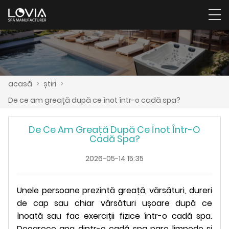
acasă
>
știri
>
De ce am greață după ce înot într-o cadă spa?
De Ce Am Greață După Ce Înot Într-O
Cadă Spa?
2026-05-14 15:35
Unele persoane prezintă greață, vărsături, dureri
de cap sau chiar vărsături ușoare după ce
înoată sau fac exerciții fizice într-o cadă spa.
Deoarece apa dintr-o cadă spa pare limpede și