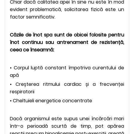
Chiar dacă calitatea apei în sine nu este în mod
evident problematică, solicitarea fizică este un
factor semnificativ.
Căzile de înot spa sunt de obicei folosite pentru
înot continuu sau antrenament de rezistență,
ceea ce înseamnă:
• Corpul luptă constant împotriva curentului de
apă
• Creșterea ritmului cardiac și a frecvenței
respiratorii
• Cheltuieli energetice concentrate
Dacă organismul este supus unei încărcări mari
într-o perioadă scurtă de timp, pot apărea
reacții precum hipoglicemie post-exerciții, greață