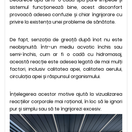
sistemul funcționează bine, acest disconfort
provoacă adesea confuzie și chiar îngrijorare cu
privire la existența unei probleme de sănătate.
De fapt, senzația de greață după înot nu este
neobișnuită. Într-un mediu acvatic închis sau
semi-închis, cum ar fi o cadă cu hidromasaj,
această reacție este adesea legată de mai mulți
factori, inclusiv calitatea apei, calitatea aerului,
circulația apei și răspunsul organismului.
Înțelegerea acestor motive ajută la vizualizarea
reacțiilor corporale mai rațional, în loc să le ignori
pur și simplu sau să te îngrijorezi excesiv.