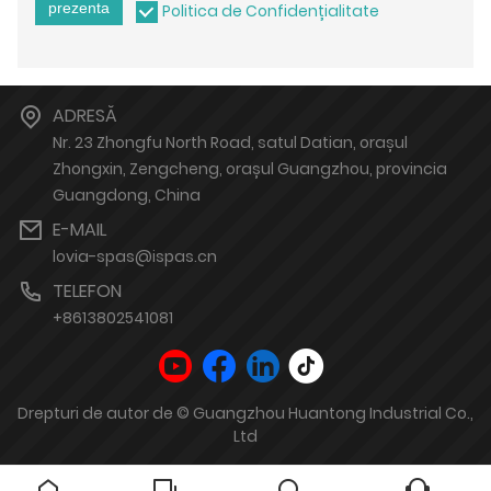
prezenta
Politica de Confidențialitate
ADRESĂ
Nr. 23 Zhongfu North Road, satul Datian, orașul
Zhongxin, Zengcheng, orașul Guangzhou, provincia
Guangdong, China
E-MAIL
lovia-spas@ispas.cn
TELEFON
+8613802541081
Drepturi de autor de © Guangzhou Huantong Industrial Co.,
Ltd