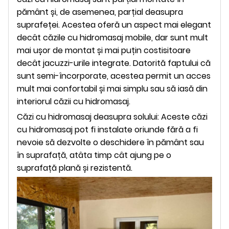
pământ și, de asemenea, parțial deasupra
suprafeței. Acestea oferă un aspect mai elegant
decât căzile cu hidromasaj mobile, dar sunt mult
mai ușor de montat și mai puțin costisitoare
decât jacuzzi-urile integrate. Datorită faptului că
sunt semi-încorporate, acestea permit un acces
mult mai confortabil și mai simplu sau să iasă din
interiorul căzii cu hidromasaj.
Căzi cu hidromasaj deasupra solului: Aceste căzi
cu hidromasaj pot fi instalate oriunde fără a fi
nevoie să dezvolte o deschidere în pământ sau
în suprafață, atâta timp cât ajung pe o
suprafață plană și rezistentă.