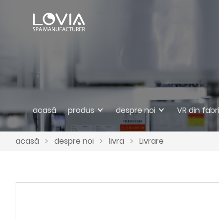
acasă
produs
despre noi
VR din fabr
acasă
>
despre noi
>
livra
>
Livrare