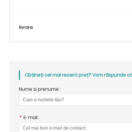
livrare
Obțineți cel mai recent preț? Vom răspunde cât
Nume si prenume :
*
E-mail :