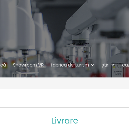
ică
Showroom VR
fabrica de turism
știri
ca
Livrare