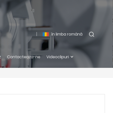
în limba română
z
Contacteaza-ne
Videoclipuri